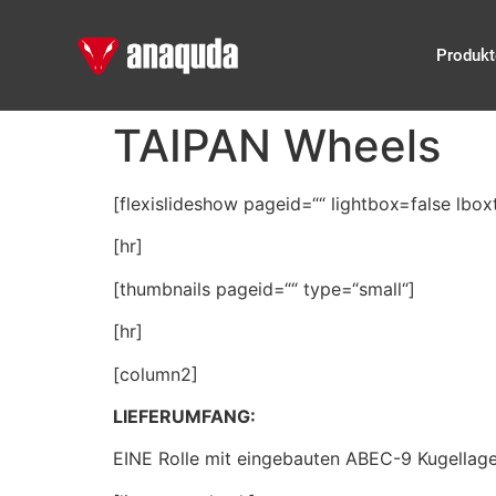
Produkt
TAIPAN Wheels
[flexislideshow pageid=““ lightbox=false lboxt
[hr]
[thumbnails pageid=““ type=“small“]
[hr]
[column2]
LIEFERUMFANG:
EINE Rolle mit eingebauten ABEC-9 Kugellage