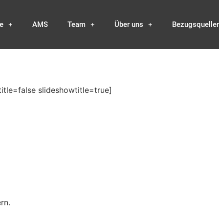
e
AMS
Team
Über uns
Bezugsquelle
itle=false slideshowtitle=true]
rn.