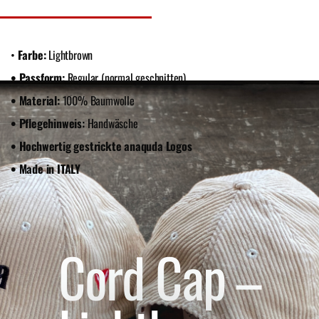
•
Farbe:
Lightbrown
• Passform:
Regular (normal geschnitten)
• Material:
100%
Baumwolle
• Pflegehinweis:
Handwäsche
• Hochwertig gestrickte anaquda Logos
• Made in ITALY
Cord Cap –