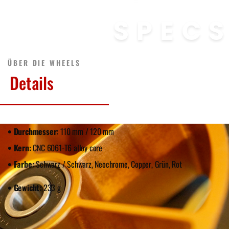
SPEC
ÜBER DIE WHEELS
Details
• Durchmesser:
110 mm / 120 mm
• Kern:
CNC 6061-T6 alloy core
• Farbe:
Schwarz / Schwarz,
Neochrome, Copper, Grün, Rot
• Gewicht:
233 g