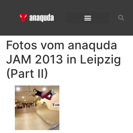
Fotos vom anaquda
JAM 2013 in Leipzig
(Part II)