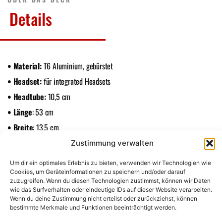
Details
• Material:
T6 Aluminium, gebürstet
• Headset:
für integrated Headsets
• Headtube:
10,5 cm
• Länge
: 53 cm
• Breite
: 13,5 cm
• Höhe:
2,9 cm
Zustimmung verwalten
• Farbe:
Black / Blackchrome
Um dir ein optimales Erlebnis zu bieten, verwenden wir Technologien wie
• Bremse:
Flexbrake in schwarz, kurz
Cookies, um Geräteinformationen zu speichern und/oder darauf
zuzugreifen. Wenn du diesen Technologien zustimmst, können wir Daten
• Gewicht:
1,5 kg
wie das Surfverhalten oder eindeutige IDs auf dieser Website verarbeiten.
Wenn du deine Zustimmung nicht erteilst oder zurückziehst, können
bestimmte Merkmale und Funktionen beeinträchtigt werden.